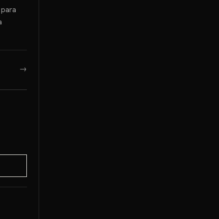
 para
a
→