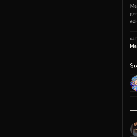
Mag
gen
edi
CA
Ma
So