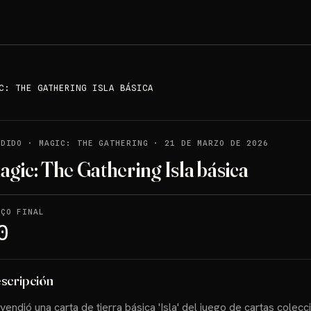
C: THE GATHERING ISLA BÁSICA
NDIDO
·
MAGIC: THE GATHERING
·
21 DE MARZO DE 2026
agic: The Gathering Isla básica
EÇO FINAL
0
scripción
vendió una carta de tierra básica 'Isla' del juego de cartas colec