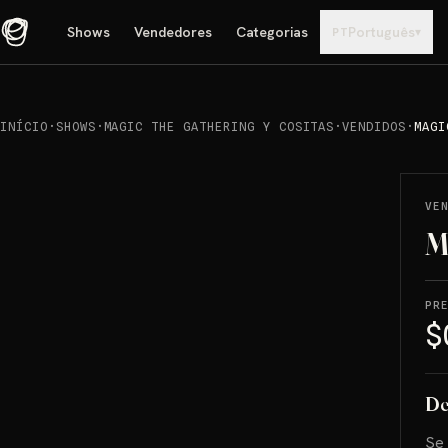
Shows
Vendedores
Categorias
Português
▾
PT
INÍCIO
·
SHOWS
·
MAGIC THE GATHERING Y COSITAS
·
VENDIDOS
·
MAGI
REPRODUCIR
→
VENDIDO
VE
M
PR
$
De
Se 