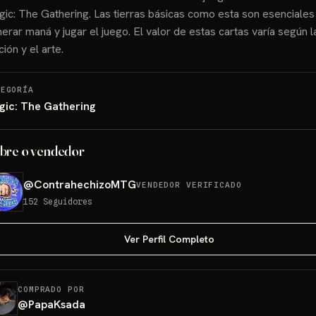
ic: The Gathering. Las tierras básicas como esta son esenciales
erar maná y jugar el juego. El valor de estas cartas varía según l
ción y el arte.
TEGORÍA
gic: The Gathering
bre o vendedor
@
ContrahechizoMTG
VENDEDOR VERIFICADO
152
Seguidores
Ver Perfil Completo
COMPRADO POR
@
PapaKsada