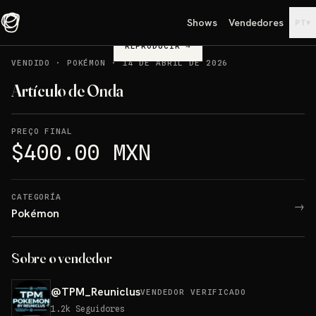
Shows
Vendedores
▾
PT
REPRODUCIR
→
VENDIDO
·
POKÉMON
·
14 DE ABRIL DE 2026
Artículo de Onda
PREÇO FINAL
$400.00 MXN
CATEGORÍA
→
Pokémon
Sobre o vendedor
@
TPM_Reuniclus
VENDEDOR VERIFICADO
1.2k
Seguidores