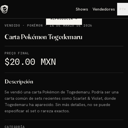
Shows
Vendedores
▾
PT
REPRODUCIR
→
VENDIDO
·
POKÉMON
·
14 DE MARZO DE 2026
Carta Pokémon Togedemaru
PREÇO FINAL
$20.00 MXN
Descripción
Se vendió una carta Pokémon de Togedemaru. Podría ser una
carta común de sets recientes como Scarlet & Violet, donde
Togedemaru ha aparecido. Sin más detalles, no se puede
especificar el set o rareza exactos.
CATEGORÍA