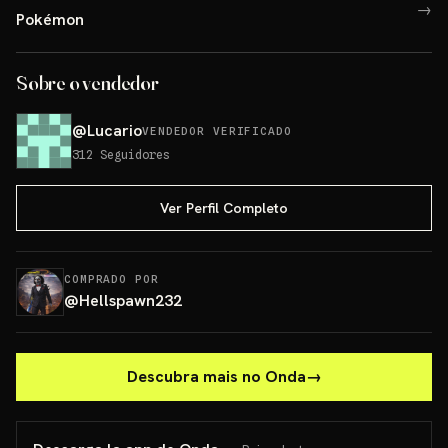
→
Pokémon
Sobre o vendedor
@
Lucario
VENDEDOR VERIFICADO
312
Seguidores
Ver Perfil Completo
COMPRADO POR
@
Hellspawn232
Descubra mais no Onda
→