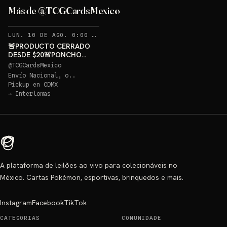
GRATIS
Más de @TCGCardsMexico
Sorteo: PONCHO PIKACHU PSA 10 GRATIS
→
RECORDATORIOS
LUN. 10 DE AGO. 0:00 AM
·
399
🚨PRODUCTO CERRADO
DESDE $20🚨PONCHO
PIKACHU PSA 10 GRATIS
@
TCGCardsMexico
Envío Nacional, o..
Pickup en
CDMX
→
Interlomas
A plataforma de leilões ao vivo para colecionáveis no
México. Cartas Pokémon, esportivas, brinquedos e mais.
Instagram
Facebook
TikTok
CATEGORIAS
COMUNIDADE