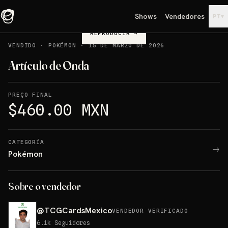
Shows
Vendedores
▾
PT
REPRODUCIR
→
VENDIDO
·
POKÉMON
·
15 DE MARZO DE 2026
Artículo de Onda
PREÇO FINAL
$460.00 MXN
CATEGORÍA
→
Pokémon
Sobre o vendedor
@
TCGCardsMexico
VENDEDOR VERIFICADO
6.1k
Seguidores