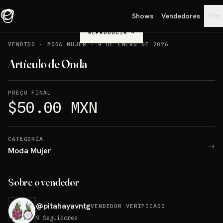
Shows
Vendedores
▾
PT
REPRODUCIR
→
VENDIDO
·
MODA MUJER
·
9 DE ENERO DE 2026
Artículo de Onda
PREÇO FINAL
$50.00 MXN
CATEGORÍA
→
Moda Mujer
Sobre o vendedor
@
pitahayavntg
VENDEDOR VERIFICADO
9
Seguidores