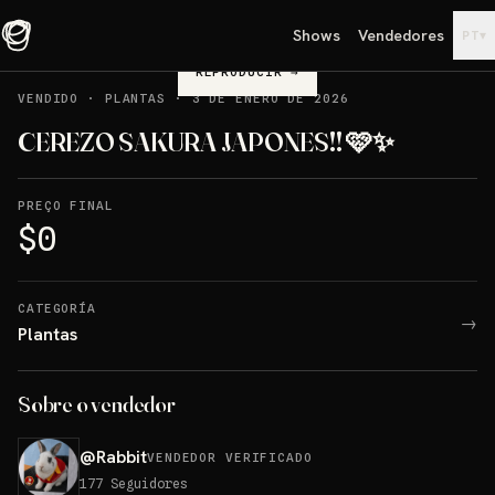
Shows
Vendedores
▾
PT
REPRODUCIR
→
VENDIDO
·
PLANTAS
·
3 DE ENERO DE 2026
CEREZO SAKURA JAPONES!! 🩷✨
PREÇO FINAL
$0
CATEGORÍA
→
Plantas
Sobre o vendedor
@
Rabbit
VENDEDOR VERIFICADO
177
Seguidores