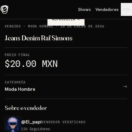
Shows
Vendedores
▾
PT
REPRODUCIR
→
VENDIDO
·
MODA HOMBRE
·
28 DE ENERO DE 2026
Jeans Denim Raf Simons
PREÇO FINAL
$20.00 MXN
CATEGORÍA
→
Moda Hombre
Sobre o vendedor
@
El_papi
VENDEDOR VERIFICADO
126
Seguidores