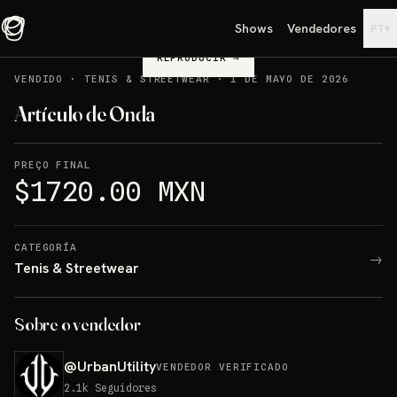
Shows
Vendedores
▾
PT
REPRODUCIR
→
VENDIDO
·
TENIS & STREETWEAR
·
1 DE MAYO DE 2026
Artículo de Onda
PREÇO FINAL
$1720.00 MXN
CATEGORÍA
→
Tenis & Streetwear
Sobre o vendedor
@
UrbanUtility
VENDEDOR VERIFICADO
2.1k
Seguidores