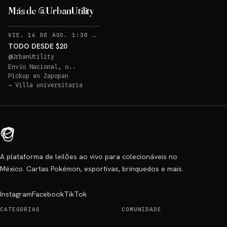
Más de @UrbanUtility
RECORDATORIOS
VIE. 14 DE AGO. 1:30 AM
·
3
TODO DESDE $20
@
UrbanUtility
Envío Nacional, o..
Pickup en
Zapopan
→
Villa universitaria
A plataforma de leilões ao vivo para colecionáveis no
México. Cartas Pokémon, esportivas, brinquedos e mais.
Instagram
Facebook
TikTok
CATEGORIAS
COMUNIDADE