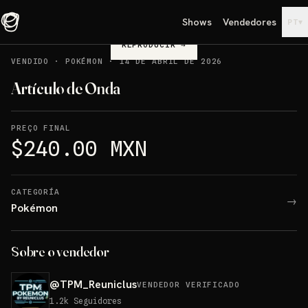
Shows
Vendedores
▾
PT
REPRODUCIR
→
VENDIDO
·
POKÉMON
·
14 DE ABRIL DE 2026
Artículo de Onda
PREÇO FINAL
$240.00 MXN
CATEGORÍA
→
Pokémon
Sobre o vendedor
@
TPM_Reuniclus
VENDEDOR VERIFICADO
1.2k
Seguidores