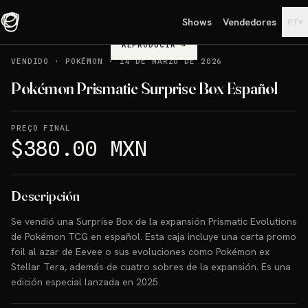
Shows
Vendedores
▾
PT
REPRODUCIR
→
VENDIDO
·
POKÉMON
·
14 DE MARZO DE 2026
Pokémon Prismatic Surprise Box Español
PREÇO FINAL
$380.00 MXN
Descripción
Se vendió una Surprise Box de la expansión Prismatic Evolutions
de Pokémon TCG en español. Esta caja incluye una carta promo
foil al azar de Eevee o sus evoluciones como Pokémon ex
Stellar Tera, además de cuatro sobres de la expansión. Es una
edición especial lanzada en 2025.