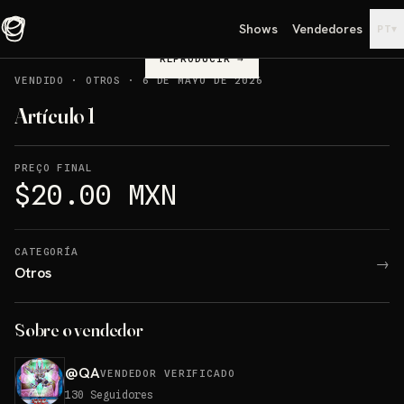
Shows
Vendedores
▾
PT
REPRODUCIR
→
VENDIDO
·
OTROS
·
6 DE MAYO DE 2026
Artículo 1
PREÇO FINAL
$20.00 MXN
CATEGORÍA
→
Otros
Sobre o vendedor
@
QA
VENDEDOR VERIFICADO
130
Seguidores