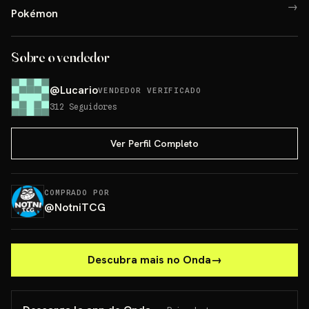
→
Pokémon
Sobre o vendedor
@
Lucario
VENDEDOR VERIFICADO
312
Seguidores
Ver Perfil Completo
COMPRADO POR
@
NotniTCG
Descubra mais no Onda
→