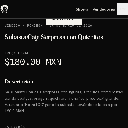
Shows
Vendedores
▾
PT
REPRODUCIR
→
VENDIDO
·
POKÉMON
·
14 DE MARZO DE 2026
Subasta Caja Sorpresa con Quichitos
PREÇO FINAL
$180.00 MXN
Descripción
Se subastó una caja sorpresa con figuras, artículos como 'otted
oanda dealyas, progen', quichitos, y una 'surprise box' grande.
El usuario 'NotniTCG' ganó la subasta, llevándose la caja por
180.0 MXN.
CATEGORÍA