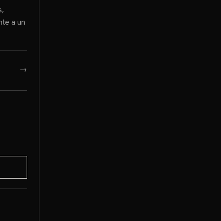
s,
nte a un
→