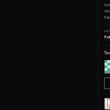
lot
ide
baj
CA
Po
So