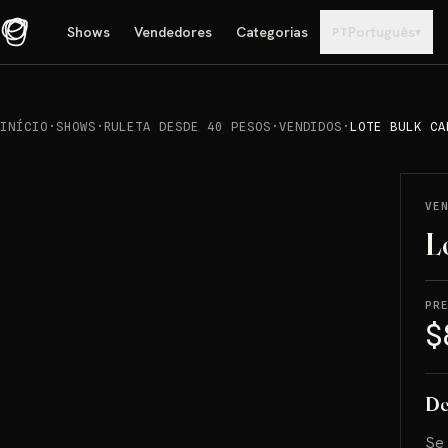
Shows
Vendedores
Categorias
Português
▾
PT
INÍCIO
·
SHOWS
·
RULETA DESDE 40 PESOS
·
VENDIDOS
·
LOTE BULK CA
REPRODUCIR
→
VENDIDO
VE
L
PR
$
De
Se 