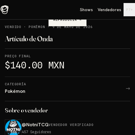
Shows
Vendedores
▾
PT
REPRODUCIR
→
VENDIDO
·
POKÉMON
·
9 DE MAYO DE 2026
Artículo de Onda
PREÇO FINAL
$140.00 MXN
CATEGORÍA
→
Pokémon
Sobre o vendedor
@
NotniTCG
VENDEDOR VERIFICADO
457
Seguidores