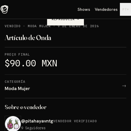
Shows
Vendedores
▾
PT
REPRODUCIR
→
VENDIDO
·
MODA MUJER
·
9 DE ENERO DE 2026
Artículo de Onda
PREÇO FINAL
$90.00 MXN
CATEGORÍA
→
Moda Mujer
Sobre o vendedor
@
pitahayavntg
VENDEDOR VERIFICADO
9
Seguidores