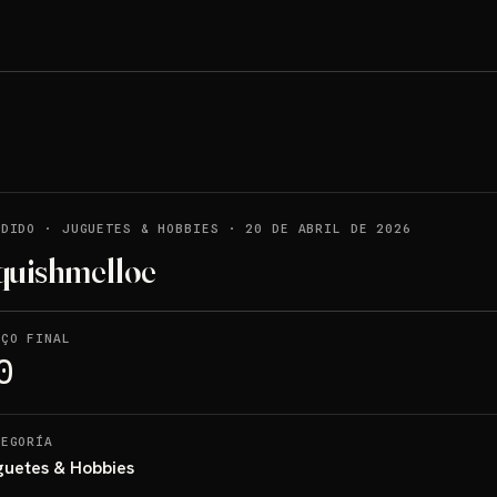
NDIDO
·
JUGUETES & HOBBIES
·
20 DE ABRIL DE 2026
quishmelloe
EÇO FINAL
0
TEGORÍA
guetes & Hobbies