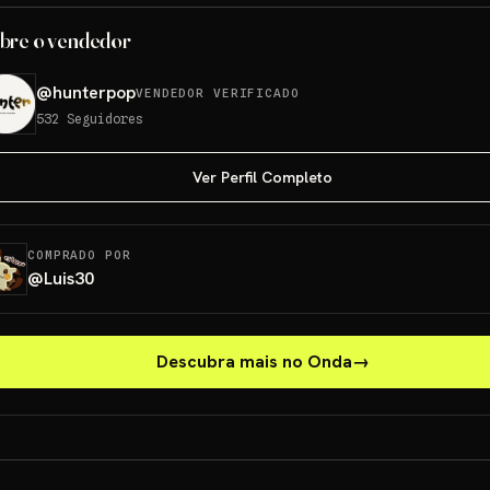
bre o vendedor
@
hunterpop
VENDEDOR VERIFICADO
532
Seguidores
Ver Perfil Completo
COMPRADO POR
@
Luis30
Descubra mais no Onda
→