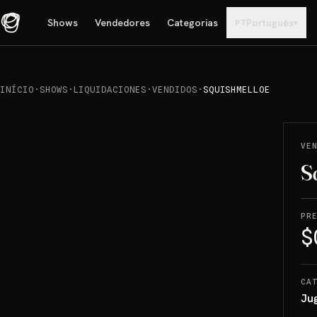
Shows
Vendedores
Categorias
Português
▾
PT
INÍCIO
·
SHOWS
·
LIQUIDACIONES
·
VENDIDOS
·
SQUISHMELLOE
REPRODUCIR
→
VENDIDO
VE
S
PR
$
CA
Ju