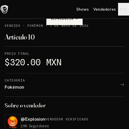
Shows
Vendedores
▾
PT
REPRODUCIR
→
VENDIDO
·
POKÉMON
·
7 DE MAYO DE 2026
Artículo 10
PREÇO FINAL
$320.00 MXN
CATEGORÍA
→
Pokémon
Sobre o vendedor
@
Explosion
VENDEDOR VERIFICADO
198
Seguidores