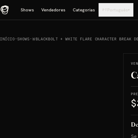
Shows
Vendedores
Categorias
Português
▾
PT
INÍCIO
·
SHOWS
·
🚨BLACKBOLT + WHITE FLARE CHARACTER BREAK D
REPRODUCIR
→
VENDIDO
VE
C
PR
$
De
Se 