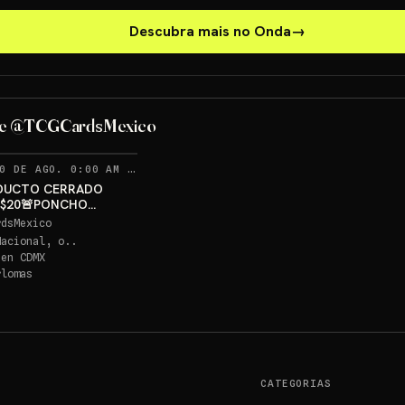
Descubra mais no Onda
→
PONCHO PIKACHU PSA 10
GRATIS
de @TCGCardsMexico
Sorteo: PONCHO PIKACHU PSA 10 GRATIS
→
RECORDATORIOS
0 DE AGO. 0:00 AM
·
334
DUCTO CERRADO
 $20🚨PONCHO
U PSA 10 GRATIS
rdsMexico
Nacional, o..
 en
CDMX
rlomas
CATEGORIAS