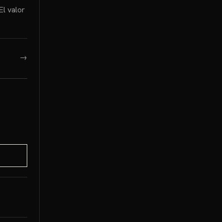
El valor
→