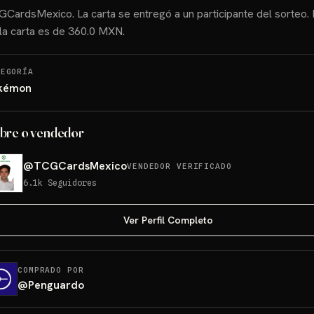
CardsMexico. La carta se entregó a un participante del sorteo. 
la carta es de 360.0 MXN.
TEGORÍA
kémon
bre o vendedor
@
TCGCardsMexico
VENDEDOR VERIFICADO
6.1k
Seguidores
Ver Perfil Completo
COMPRADO POR
@
Penguardo