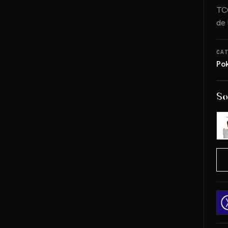
TCG
de 
CA
Po
So