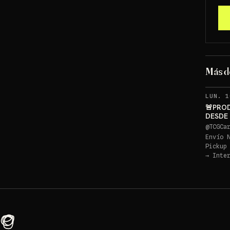
Más 
LUN. 1
🚨PRO
DESDE
PIKACH
@
TCGCa
Envío 
Pickup
→
Inte