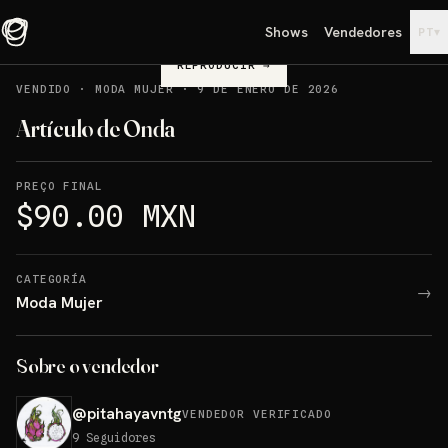
Shows
Vendedores
▾
PT
REPRODUCIR
→
VENDIDO
·
MODA MUJER
·
9 DE ENERO DE 2026
Artículo de Onda
PREÇO FINAL
$90.00 MXN
CATEGORÍA
→
Moda Mujer
Sobre o vendedor
@
pitahayavntg
VENDEDOR VERIFICADO
9
Seguidores