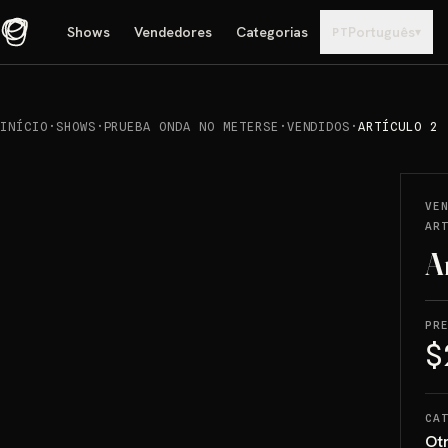
Shows
Vendedores
Categorias
Português
▾
PT
INÍCIO
·
SHOWS
·
PRUEBA ONDA NO METERSE
·
VENDIDOS
·
ARTÍCULO 2
REPRODUCIR
→
VENDIDO
VE
AR
A
PR
$
CA
Ot