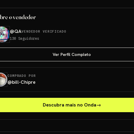
bre o vendedor
@
QA
VENDEDOR VERIFICADO
130
Seguidores
Ver Perfil Completo
COMPRADO POR
@
bill-Chipre
Descubra mais no Onda
→