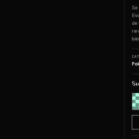
Se 
Evo
de 
rar
bás
CA
Po
So