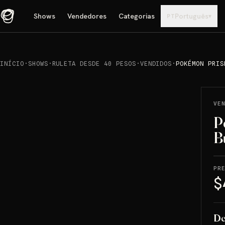
Shows
Vendedores
Categorias
Português
▾
PT
INÍCIO
·
SHOWS
·
RULETA DESDE 40 PESOS
·
VENDIDOS
·
POKÉMON PRIS
REPRODUCIR
→
VENDIDO
VE
P
B
PR
$
De