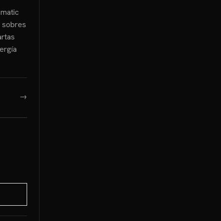
smatic
6 sobres
artas
ergía
→