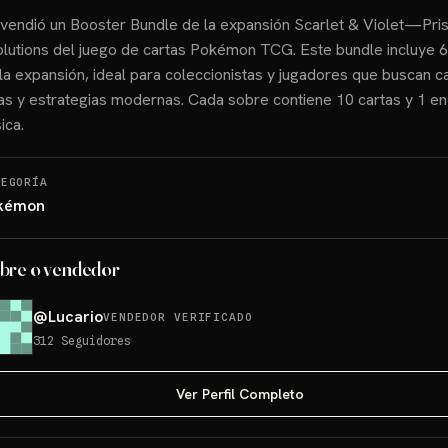
vendió un Booster Bundle de la expansión Scarlet & Violet—Pri
lutions del juego de cartas Pokémon TCG. Este bundle incluye 
la expansión, ideal para coleccionistas y jugadores que buscan c
as y estrategias modernas. Cada sobre contiene 10 cartas y 1 en
ica.
TEGORÍA
kémon
bre o vendedor
@
Lucario
VENDEDOR VERIFICADO
312
Seguidores
Ver Perfil Completo