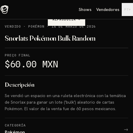
Shows
Vendedores
▾
PT
REPRODUCIR
→
VENDIDO
·
POKÉMON
·
14 DE MARZO DE 2026
Snorlats Pokémon Bulk Random
PREÇO FINAL
$60.00 MXN
Descripción
Se vendió un espacio en una ruleta electrónica con la temática
de Snorlax para ganar un lote ('bulk') aleatorio de cartas
Pokémon. El valor de la venta fue de 60 pesos mexicanos.
CATEGORÍA
→
Pokémon