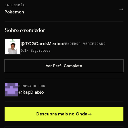
CATEGORÍA
→
Pokémon
Sobre o vendedor
@
TCGCardsMexico
VENDEDOR VERIFICADO
6.1k
Seguidores
Ver Perfil Completo
COMPRADO POR
@
RapDiablo
Descubra mais no Onda
→