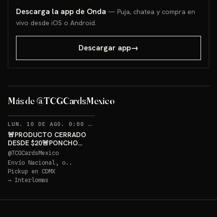
Descarga la app de Onda
— Puja, chatea y compra en
vivo desde iOS o Android.
Descargar app
→
PONCHO PIKACHU PSA 10
GRATIS
Más de @TCGCardsMexico
Sorteo: PONCHO PIKACHU PSA 10 GRATIS
→
RECORDATORIOS
LUN. 10 DE AGO. 0:00 AM
·
385
🚨PRODUCTO CERRADO
DESDE $20🚨PONCHO
PIKACHU PSA 10 GRATIS
@
TCGCardsMexico
Envío Nacional, o..
Pickup en
CDMX
→
Interlomas