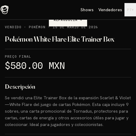
Shows
Vendedores
▾
PT
REPRODUCIR
→
VENDIDO
·
POKÉMON
·
15 DE MARZO DE 2026
Pokémon White Flare Elite Trainer Box
PREÇO FINAL
$580.00 MXN
Descripción
Se vendió una Elite Trainer Box de la expansión Scarlet & Violet
—White Flare del juego de cartas Pokémon. Esta caja incluye 9
sobres, una carta promocional de Tornadus, protectores para
cartas, cartas de energía y otros accesorios útiles para jugar y
coleccionar. Ideal para jugadores y coleccionistas.