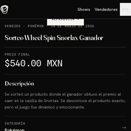
Shows
Vendedores
▾
PT
REPRODUCIR
→
VENDIDO
·
POKÉMON
·
14 DE MARZO DE 2026
Sorteo Wheel Spin Snorlax Ganador
PREÇO FINAL
$540.00 MXN
Descripción
Se sorteó un producto donde el ganador obtuvo el premio al
caer en la casilla de Snorlax. Se desconoce el producto exacto,
pero el juego fue dinámico y emocionante.
CATEGORÍA
→
Pokémon