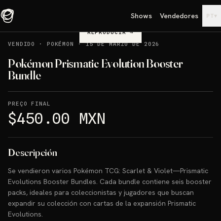
Shows
Vendedores
▾
PT
REPRODUCIR
→
VENDIDO
·
POKÉMON
·
15 DE MARZO DE 2026
Pokémon Prismatic Evolution Booster
Bundle
PREÇO FINAL
$450.00 MXN
Descripción
Se vendieron varios Pokémon TCG: Scarlet & Violet—Prismatic
Evolutions Booster Bundles. Cada bundle contiene seis booster
packs, ideales para coleccionistas y jugadores que buscan
expandir su colección con cartas de la expansión Prismatic
Evolutions.