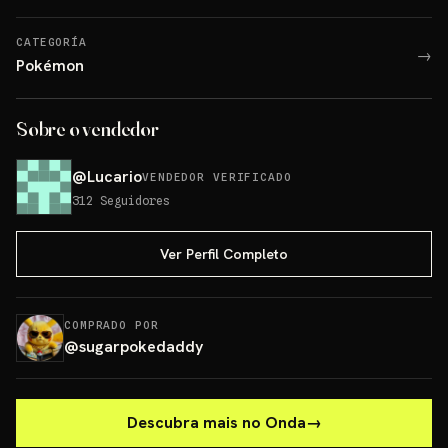
CATEGORÍA
→
Pokémon
Sobre o vendedor
@
Lucario
VENDEDOR VERIFICADO
312
Seguidores
Ver Perfil Completo
COMPRADO POR
@
sugarpokedaddy
Descubra mais no Onda
→