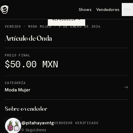
Shows
Vendedores
▾
PT
REPRODUCIR
→
VENDIDO
·
MODA MUJER
·
9 DE ENERO DE 2026
Artículo de Onda
PREÇO FINAL
$50.00 MXN
CATEGORÍA
→
Moda Mujer
Sobre o vendedor
@
pitahayavntg
VENDEDOR VERIFICADO
9
Seguidores