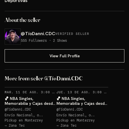
Deportivas
About the seller
@
TíoDanni.CDC
VERIFIED SELLER
555
Followers
·
2
Shows
View Full Profile
More from seller @TíoDanni.CDC
RECORDATORIOS
RECO
MAR. 11 DE AGO. 3:00 AM
·
62
JUE. 13 DE AGO. 3:00 AM
·
27
🏀 NBA Singles,
🏀 NBA Singles,
Memorabilia y Cajas desde
Memorabilia y Cajas desde
$20 🔥
$20 🔥
@
TíoDanni.CDC
@
TíoDanni.CDC
Envío Nacional, o..
Envío Nacional, o..
Pickup en
Monterrey
Pickup en
Monterrey
→
Zona Tec
→
Zona Tec