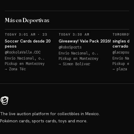
Alexander Isak ⚽️
D
Más en Deportivas
Sorteos: Alexander Isak ⚽️ +3 más
→
RECORDATORIOS
TODAY 3:01 AM
·
23
TODAY 3:30 AM
TOMORROW 
Soccer Cards desde 20
Giveaway! Vale Pack 2026!
singles de
pesos
cerrado
@
RobsSports
@
RockolaValle.CDC
@
lacapsulac
Envío Nacional, o..
Envío Nacional, o..
Envío Naci
Pickup en
Monterrey
Pickup en
Monterrey
Pickup en
→
Simon Bolivar
→
Zona Téc
→
plaza mo
The live auction platform for collectibles in Mexico.
Pokémon cards, sports cards, toys and more.