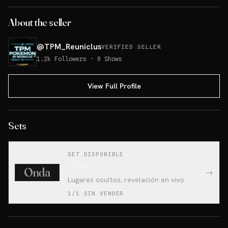
About the seller
@
TPM_Reuniclus
VERIFIED SELLER
1.2k
Followers
·
0
Shows
View Full Profile
Sets
SET DISPONIBLE
Claim
Onda
→
Lugares ocultos, revelación en vivo
1/1 SIN VENDER