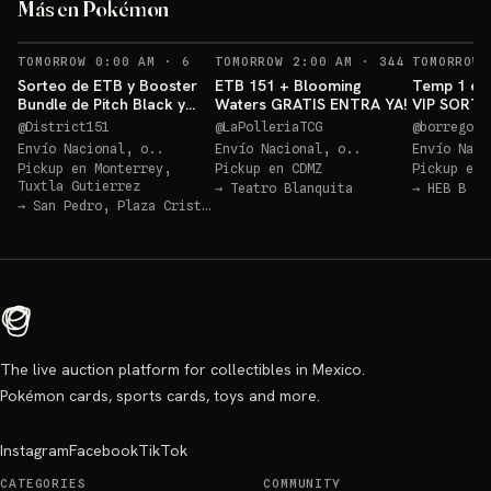
Más en Pokémon
Sorteo: ETB 151 GRATIS!
→
RECORDATORIOS
RECORDATOR
TOMORROW 0:00 AM
·
6
TOMORROW 2:00 AM
·
344
TOMORROW 
Sorteo de ETB y Booster
ETB 151 + Blooming
Temp 1 ep
Bundle de Pitch Black y
Waters GRATIS ENTRA YA!
VIP SORTE
Ascended Héroes!!
POKEMON
@
District151
@
LaPolleriaTCG
@
borregotc
DESTINED 
Envío Nacional, o..
Envío Nacional, o..
Envío Naci
Pickup en
Monterrey,
Pickup en
CDMZ
Pickup en
Tuxtla Gutierrez
→
Teatro Blanquita
→
HEB B Qu
→
San Pedro, Plaza Cristal
The live auction platform for collectibles in Mexico.
Pokémon cards, sports cards, toys and more.
Instagram
Facebook
TikTok
CATEGORIES
COMMUNITY