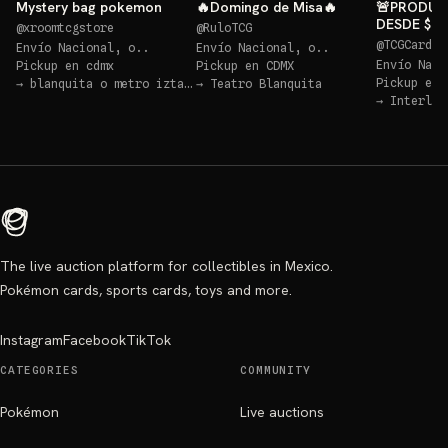
Mystery bag pokemon
🔥Domingo de Misa🔥
🚨PRODUC
DESDE $2
@
xroomtcgstore
@
RuloTCG
PIKACHU P
@
TCGCardsM
Envío Nacional, o..
Envío Nacional, o..
Envío Naci
Pickup en
cdmx
Pickup en
CDMX
Pickup en
→
blanquita o metro iztacalco
→
Teatro Blanquita
→
Interlom
The live auction platform for collectibles in Mexico.
Pokémon cards, sports cards, toys and more.
Instagram
Facebook
TikTok
CATEGORIES
COMMUNITY
Pokémon
Live auctions