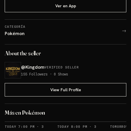
Ver en App
CATEGORÍA
→
Pokémon
About the seller
@
Kingdom
VERIFIED SELLER
155
Followers
·
0
Shows
View Full Profile
Más en Pokémon
RECORDATORIOS
RECORDATORIOS
TODAY 7:00 PM
·
3
TODAY 8:00 PM
·
3
TOMORROW 