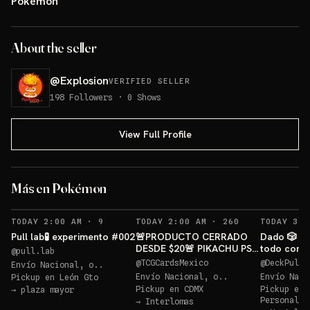
Pokémon
About the seller
@
Explosion
VERIFIED SELLER
198
Followers
·
0
Shows
View Full Profile
psa 9 sandaconda v
PIKACH
Más en Pokémon
Sorteo: psa 9 sandaconda v
→
Sorteo: PIKACHU PSA 10 GRATIS
→
RECORDATORIOS
RECORDATORIOS
TODAY 2:00 AM
·
9
TODAY 2:00 AM
·
260
TODAY 3:3
Pull lab🧪 experimento #002
🚨PRODUCTO CERRADO
Dado 🎲 Má
DESDE $20🚨 PIKACHU PSA
todo con 
@
pull.lab
10 GRATIS
@
TCGCardsMexico
@
DeckPulse
Envío Nacional, o..
Envío Nacional, o..
Envío Naci
Pickup en
León Gto
Pickup en
CDMX
Pickup en
→
plaza mayor
Personales
→
Interlomas