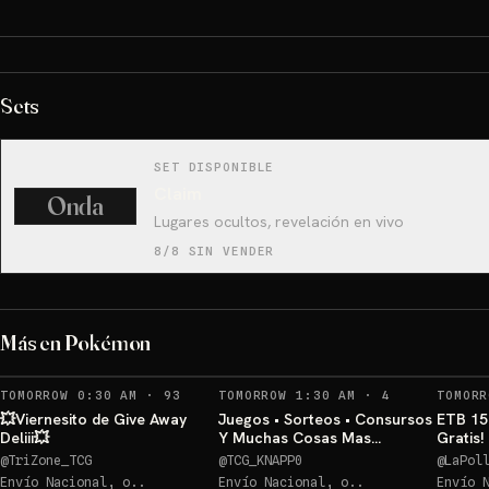
Sets
SET DISPONIBLE
Claim
Onda
Lugares ocultos, revelación en vivo
8/8 SIN VENDER
ETB Pitch (Inglés)💥
Más en Pokémon
Sorteo: ETB Pitch (Inglés)💥
→
RECORDATORIOS
RECORDATORI
TOMORROW 0:30 AM
·
93
TOMORROW 1:30 AM
·
4
TOMORR
💥Viernesito de Give Away
Juegos • Sorteos • Consursos
ETB 15
Deliii💥
Y Muchas Cosas Mas
Gratis
POKEMON TCG
@
TriZone_TCG
@
TCG_KNAPP0
@
LaPol
Envío Nacional, o..
Envío Nacional, o..
Envío 