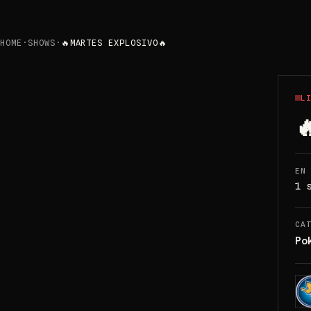
HOME
·
SHOWS
·
🔥MARTES EXPLOSIVO🔥
L

EN
1 
CA
Po