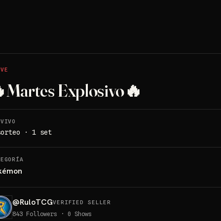
IVE
Martes Explosivo🔥
 VIVO
sorteo · 1 set
TEGORÍA
kémon
@
RuloTCG
VERIFIED SELLER
843
Followers
·
0
Shows