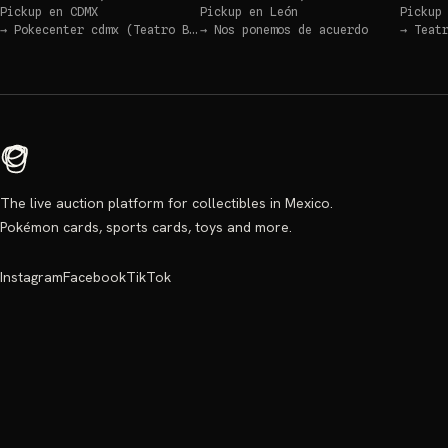
Pickup en
CDMX
Pickup en
León
Pickup
→
Pokecenter cdmx (Teatro Blanquita)
→
Nos ponemos de acuerdo
→
Teat
The live auction platform for collectibles in Mexico.
Pokémon cards, sports cards, toys and more.
Instagram
Facebook
TikTok