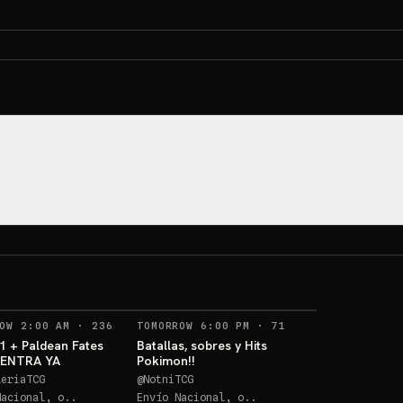
Los 3 de 
ETB Paldean GRATIS
aniv!!!
Sorteos: ETB Paldean GRATIS +10 más
→
Sorteos: Los 3 de Kanto 30 aniv!!! +1 más
→
OS
RECORDATORIOS
RECORDATORIOS
OW 2:00 AM
·
236
TOMORROW 6:00 PM
·
71
1 + Paldean Fates
Batallas, sobres y Hits
! ENTRA YA
Pokimon!!
leriaTCG
@
NotniTCG
Nacional, o..
Envío Nacional, o..