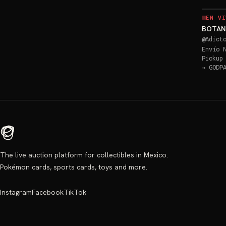
EN VI
BOTAN
@
Adict
Envío 
Pickup
→
GODP
The live auction platform for collectibles in Mexico.
Pokémon cards, sports cards, toys and more.
Instagram
Facebook
TikTok