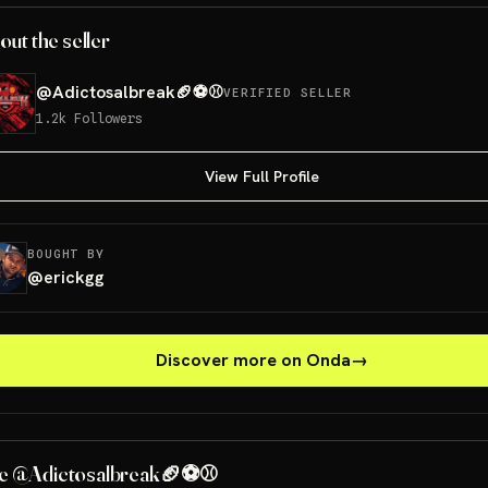
out the seller
@
Adictosalbreak🏈⚽⚾
VERIFIED SELLER
1.2k
Followers
View Full Profile
BOUGHT BY
@
erickgg
Discover more on Onda
→
e @Adictosalbreak🏈⚽⚾