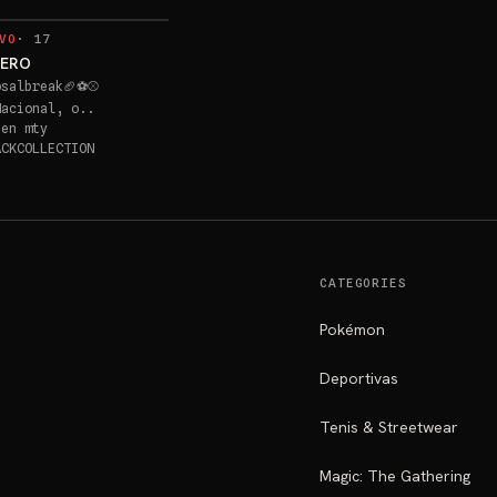
VO
·
17
ERO
osalbreak🏈⚽⚾
Nacional, o..
 en
mty
ACKCOLLECTION
CATEGORIES
Pokémon
Deportivas
Tenis & Streetwear
Magic: The Gathering