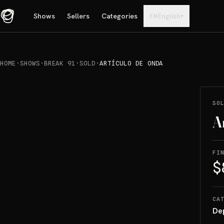
Shows
Sellers
Categories
English
▾
EN
HOME
·
SHOWS
·
BREAK 91
·
SOLD
·
ARTÍCULO DE ONDA
REPRODUCIR
→
SOLD
SO
A
FI
$
CA
De