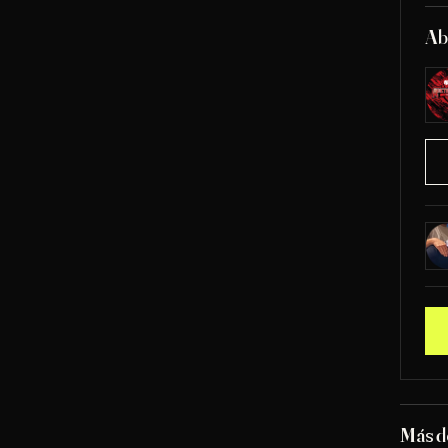
Ab
Más d