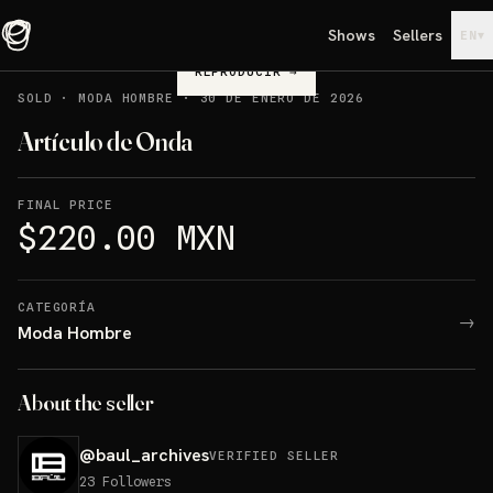
Shows
Sellers
▾
EN
REPRODUCIR
→
SOLD
·
MODA HOMBRE
·
30 DE ENERO DE 2026
Artículo de Onda
FINAL PRICE
$220.00 MXN
CATEGORÍA
→
Moda Hombre
About the seller
@
baul_archives
VERIFIED SELLER
23
Followers