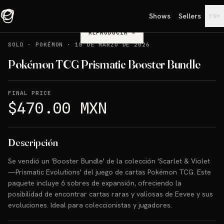
Shows
Sellers
▾
EN
REPRODUCIR
→
SOLD
·
POKÉMON
·
15 DE MARZO DE 2026
Pokémon TCG Prismatic Booster Bundle
FINAL PRICE
$470.00 MXN
Descripción
Se vendió un 'Booster Bundle' de la colección 'Scarlet & Violet
—Prismatic Evolutions' del juego de cartas Pokémon TCG. Este
paquete incluye 6 sobres de expansión, ofreciendo la
posibilidad de encontrar cartas raras y valiosas de Eevee y sus
evoluciones. Ideal para coleccionistas y jugadores.