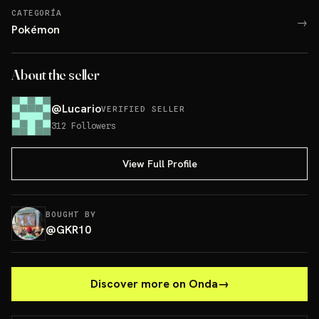
CATEGORÍA
→
Pokémon
About the seller
@
Lucario
VERIFIED SELLER
312
Followers
View Full Profile
BOUGHT BY
@
GKR10
Discover more on Onda
→