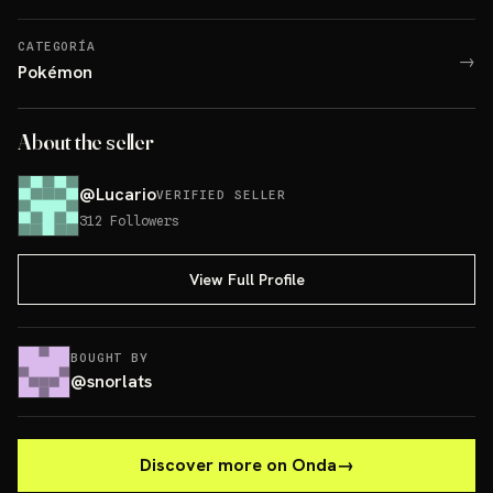
CATEGORÍA
→
Pokémon
About the seller
@
Lucario
VERIFIED SELLER
312
Followers
View Full Profile
BOUGHT BY
@
snorlats
Discover more on Onda
→