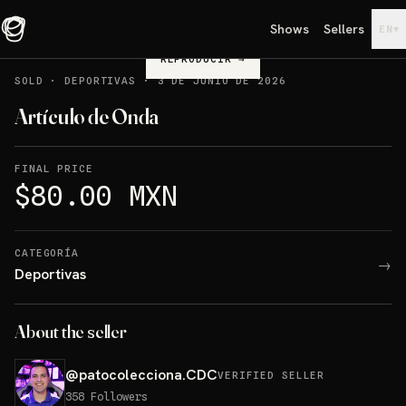
Shows
Sellers
▾
EN
REPRODUCIR
→
SOLD
·
DEPORTIVAS
·
3 DE JUNIO DE 2026
Artículo de Onda
FINAL PRICE
$80.00 MXN
CATEGORÍA
→
Deportivas
About the seller
@
patocolecciona.CDC
VERIFIED SELLER
358
Followers