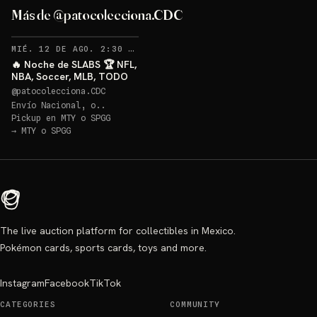
Más de @patocolecciona.CDC
RECORDATORIOS
MIÉ. 12 DE AGO. 2:30 AM
·
49
🔥 Noche de SLABS 🏆 NFL,
NBA, Soccer, MLB, TODO
@
patocolecciona.CDC
Envío Nacional, o..
Pickup en
MTY o SPGG
→
MTY o SPGG
The live auction platform for collectibles in Mexico.
Pokémon cards, sports cards, toys and more.
Instagram
Facebook
TikTok
CATEGORIES
COMMUNITY