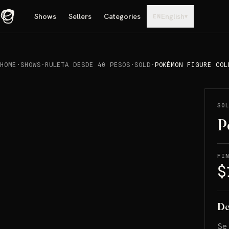
Shows
Sellers
Categories
English
▾
EN
HOME
·
SHOWS
·
RULETA DESDE 40 PESOS
·
SOLD
·
POKÉMON FIGURE COL
REPRODUCIR
→
SOLD
SO
P
FI
$
De
Se 