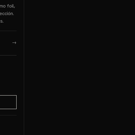
mo foil,
ección.
s.
→