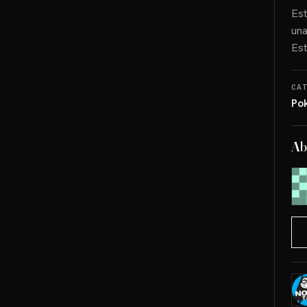
Est
una
Est
CA
Po
Ab