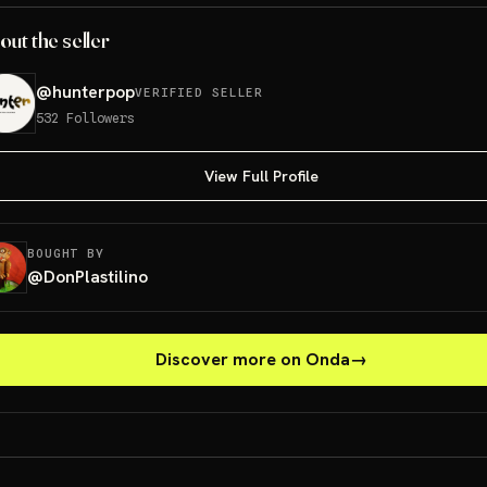
out the seller
@
hunterpop
VERIFIED SELLER
532
Followers
View Full Profile
BOUGHT BY
@
DonPlastilino
Discover more on Onda
→