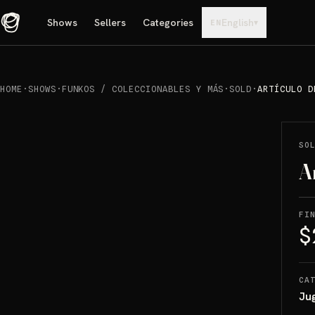
Shows
Sellers
Categories
English
▾
EN
HOME
·
SHOWS
·
FUNKOS / COLECCIONABLES Y MÁS
·
SOLD
·
ARTÍCULO D
REPRODUCIR
→
SOLD
SO
A
FI
$
CA
Ju