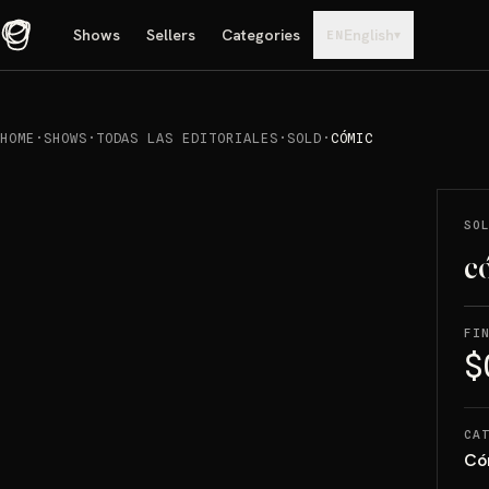
Shows
Sellers
Categories
English
▾
EN
HOME
·
SHOWS
·
TODAS LAS EDITORIALES
·
SOLD
·
CÓMIC
REPRODUCIR
→
SOLD
SO
c
FI
$
CA
Có