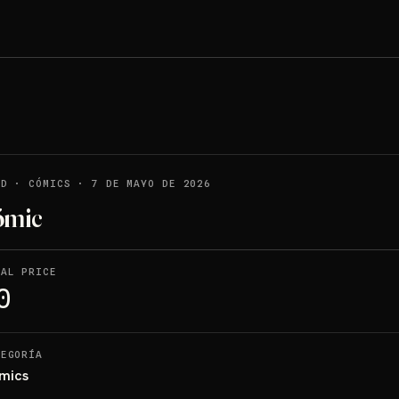
LD
·
CÓMICS
·
7 DE MAYO DE 2026
ómic
NAL PRICE
0
TEGORÍA
mics