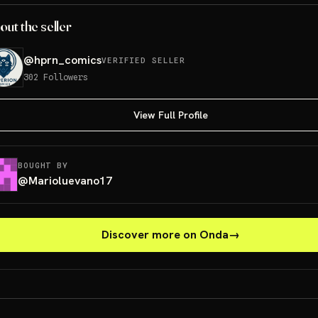
out the seller
@
hprn_comics
VERIFIED SELLER
302
Followers
View Full Profile
BOUGHT BY
@
Marioluevano17
Discover more on Onda
→