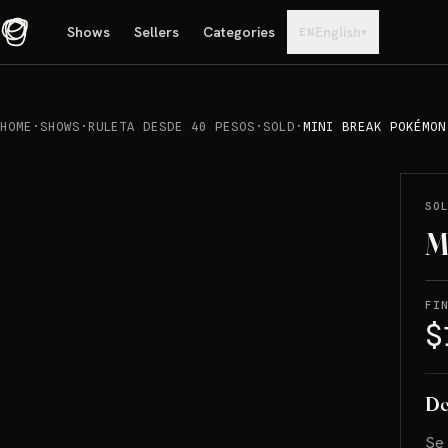
Shows
Sellers
Categories
English
▾
EN
HOME
·
SHOWS
·
RULETA DESDE 40 PESOS
·
SOLD
·
MINI BREAK POKÉMON
REPRODUCIR
→
SOLD
SO
M
FI
$
De
Se 