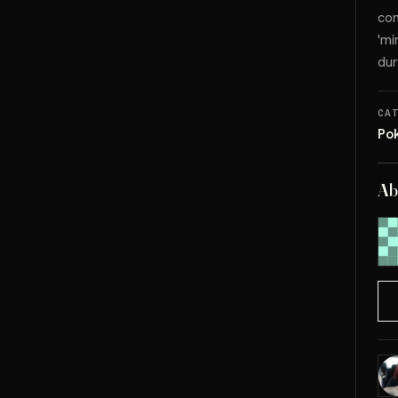
com
'mi
dur
CA
Po
Ab