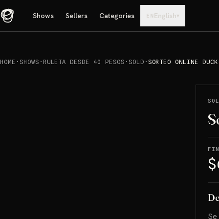
Shows
Sellers
Categories
English
▾
EN
HOME
·
SHOWS
·
RULETA DESDE 40 PESOS
·
SOLD
·
SORTEO ONLINE DUCK
REPRODUCIR
→
SOLD
SO
S
FI
$
De
Se 