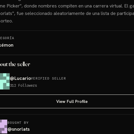
e Picker", donde nombres compiten en una carrera virtual. El g
orlats", fue seleccionado aleatoriamente de una lista de particip
sorteo.
TEGORÍA
kémon
out the seller
@
Lucario
VERIFIED SELLER
312
Followers
View Full Profile
BOUGHT BY
@
snorlats