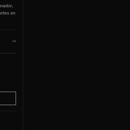
anador,
antes en
→