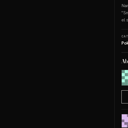
Nam
"Sn
el 
CA
Po
Ab