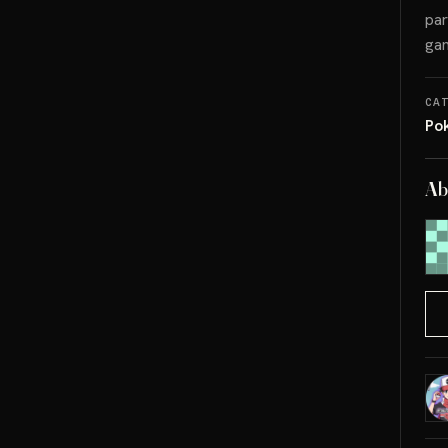
par
gan
CA
Po
Ab