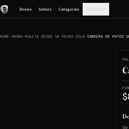
Shows
Sellers
Categories
English
▾
EN
HOME
·
SHOWS
·
RULETA DESDE 40 PESOS
·
SOLD
·
CARRERA DE PATOS O
REPRODUCIR
→
SOLD
SO
C
FI
$
De
Se 