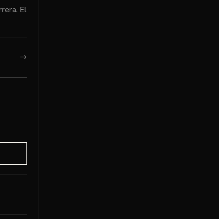
rera. El
→