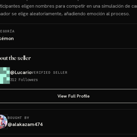
ticipantes eligen nombres para competir en una simulación de car
ador se elige aleatoriamente, añadiendo emoción al proceso.
TEGORÍA
kémon
out the seller
@
Lucario
VERIFIED SELLER
312
Followers
View Full Profile
BOUGHT BY
@
alakazam474