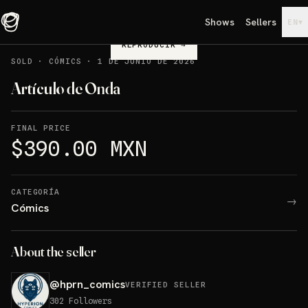
Shows
Sellers
▾
EN
REPRODUCIR
→
SOLD
·
CÓMICS
·
1 DE JUNIO DE 2026
Artículo de Onda
FINAL PRICE
$390.00 MXN
CATEGORÍA
→
Cómics
About the seller
@
hprn_comics
VERIFIED SELLER
302
Followers