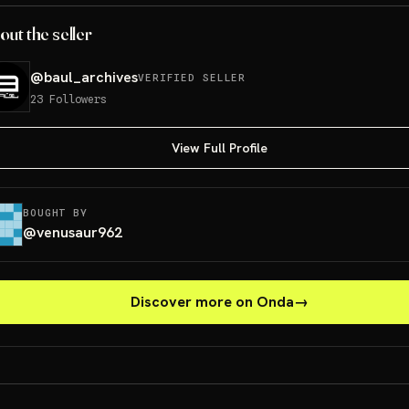
out the seller
@
baul_archives
VERIFIED SELLER
23
Followers
View Full Profile
BOUGHT BY
@
venusaur962
Discover more on Onda
→