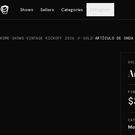
Shows
Sellers
Categories
English
▾
EN
HOME
·
SHOWS
·
VINTAGE KICKOFF 2026 🎉
·
SOLD
·
ARTÍCULO DE ONDA
REPRODUCIR
→
SOLD
SO
A
FI
$
CA
Mo