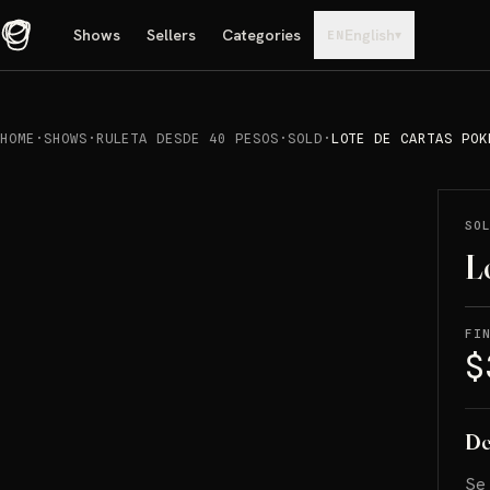
Shows
Sellers
Categories
English
▾
EN
HOME
·
SHOWS
·
RULETA DESDE 40 PESOS
·
SOLD
·
LOTE DE CARTAS POK
REPRODUCIR
→
SOLD
SO
L
FI
$
De
Se 