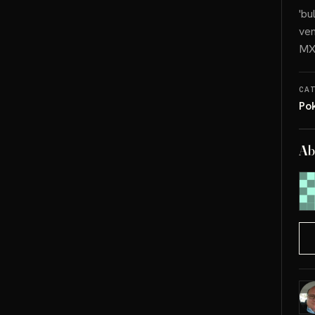
'bu
ven
MXN
CA
Po
Ab