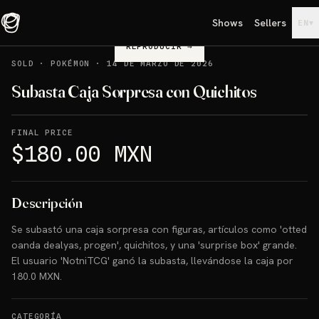
Shows
Sellers
▾
EN
REPRODUCIR
→
SOLD
·
POKÉMON
·
14 DE MARZO DE 2026
Subasta Caja Sorpresa con Quichitos
FINAL PRICE
$180.00 MXN
Descripción
Se subastó una caja sorpresa con figuras, artículos como 'otted
oanda dealyas, progen', quichitos, y una 'surprise box' grande.
El usuario 'NotniTCG' ganó la subasta, llevándose la caja por
180.0 MXN.
CATEGORÍA