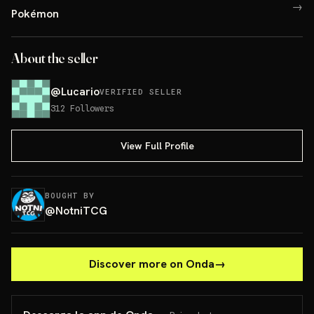
→
Pokémon
About the seller
@
Lucario
VERIFIED SELLER
312
Followers
View Full Profile
BOUGHT BY
@
NotniTCG
Discover more on Onda
→