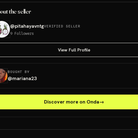
out the seller
@
pitahayavntg
VERIFIED SELLER
9
Followers
View Full Profile
BOUGHT BY
@
mariana23
Discover more on Onda
→