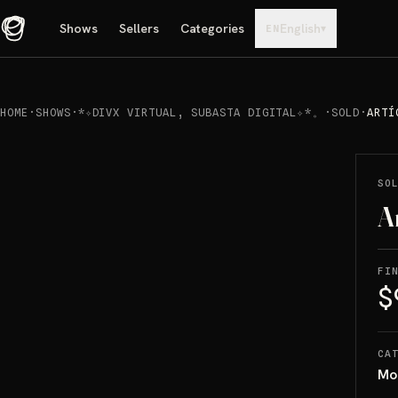
Shows
Sellers
Categories
English
▾
EN
HOME
·
SHOWS
·
*✧DIVX VIRTUAL, SUBASTA DIGITAL✧⁠*⁠。
·
SOLD
·
ARTÍ
REPRODUCIR
→
SOLD
SO
A
FI
$
CA
Mo