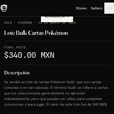
Shows
Sellers
▾
EN
REPRODUCIR
→
SOLD
·
POKÉMON
·
15 DE MARZO DE 2026
Lote Bulk Cartas Pokémon
FINAL PRICE
$340.00 MXN
Descripción
Se vendió un lote de cartas Pokémon 'bulk', que son cartas
comunes o no tan valiosas. El término 'bulk' se refiere a cartas
que los coleccionistas generalmente no aprecian
individualmente, pero que pueden ser útiles para completar
colecciones o para jugar. El valor de este lote fue de 340 MXN.