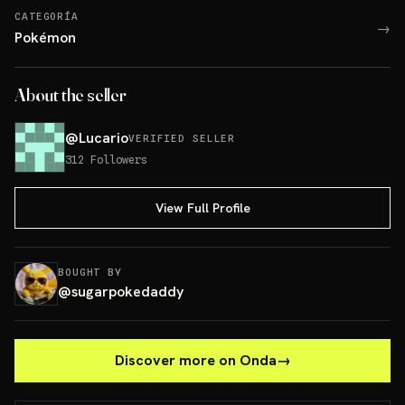
CATEGORÍA
→
Pokémon
About the seller
@
Lucario
VERIFIED SELLER
312
Followers
View Full Profile
BOUGHT BY
@
sugarpokedaddy
Discover more on Onda
→