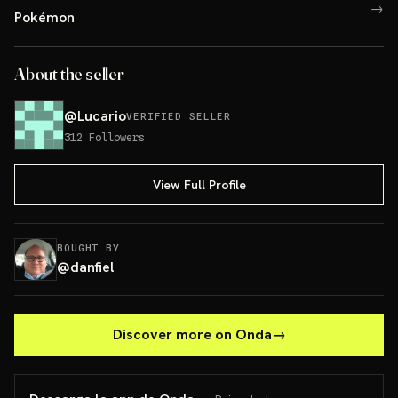
→
Pokémon
About the seller
@
Lucario
VERIFIED SELLER
312
Followers
View Full Profile
BOUGHT BY
@
danfiel
Discover more on Onda
→