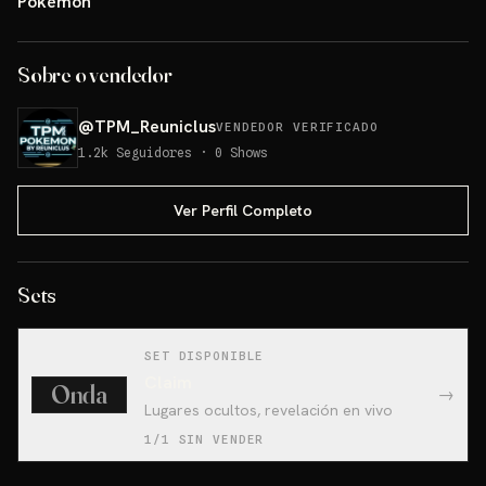
Pokémon
Sobre o vendedor
@
TPM_Reuniclus
VENDEDOR VERIFICADO
1.2k
Seguidores
·
0
Shows
Ver Perfil Completo
Sets
SET DISPONIBLE
Claim
Onda
→
Lugares ocultos, revelación en vivo
1/1 SIN VENDER