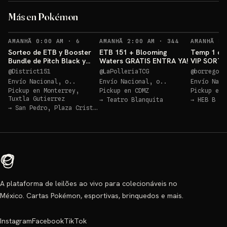
Más en Pokémon
Sorteo: ETB 151 GRATIS!
→
RECORDATORIOS
RECORDATORIO
AMANHÃ 0:00 AM
·
6
AMANHÃ 2:00 AM
·
344
AMANHÃ 3:
Sorteo de ETB y Booster
ETB 151 + Blooming
Temp 1 ep
Bundle de Pitch Black y
Waters GRATIS ENTRA YA!
VIP SORTE
Ascended Héroes!!
POKEMON
@
District151
@
LaPolleriaTCG
@
borregotc
DESTINED 
Envío Nacional, o..
Envío Nacional, o..
Envío Naci
Pickup en
Monterrey,
Pickup en
CDMZ
Pickup en
Tuxtla Gutierrez
→
Teatro Blanquita
→
HEB B Qu
→
San Pedro, Plaza Cristal
A plataforma de leilões ao vivo para colecionáveis no
México. Cartas Pokémon, esportivas, brinquedos e mais.
Instagram
Facebook
TikTok